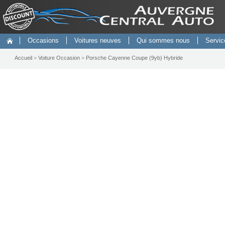
Occasions
Voitures neuves
Qui sommes nous
Servic
Accueil
>
Voiture Occasion
>
Porsche Cayenne Coupe (9yb) Hybride