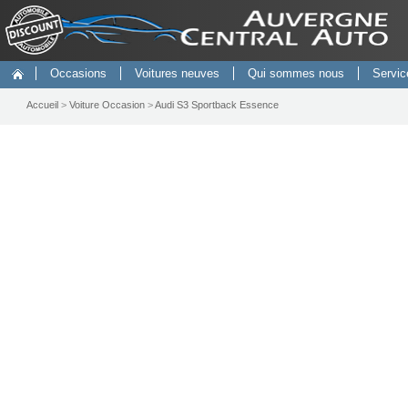
Occasions
Voitures neuves
Qui sommes nous
Servic
Accueil
>
Voiture Occasion
>
Audi S3 Sportback Essence