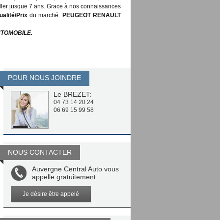
ller jusque 7 ans. Grace à nos connaissances
ualité/Prix
du marché.
PEUGEOT RENAULT
AUTOMOBILE.
POUR NOUS JOINDRE
Le BREZET:
04 73 14 20 24
06 69 15 99 58
NOUS CONTACTER
Auvergne Central Auto vous
appelle gratuitement
Je désire être appelé