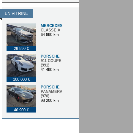
EN VITRINE
MERCEDES
CLASSE A
64 890 km
29 890 €
PORSCHE
911 COUPE
(991)
41 490 km
100 000 €
PORSCHE
PANAMERA
(970)
98 200 km
46 900 €