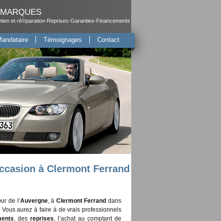
TI MARQUES
ien et ré©paration-Reprises-Garanties-Financements
andataire
Témoignages
Contact
ccasion à Clermont Ferrand
ur de l’
Auvergne
, à
Clermont Ferrand
dans
. Vous aurez à faire à de vrais professionnels
ments
, des
reprises
, l’achat au comptant de