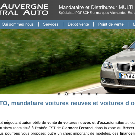
Mandataire et Distributeur MUL
Spécialiste PORSCHE et marques Allemandes-Entret
Qui sommes nous
Services
Dépôt vente
Point de vente
M
mandataire voitures neuves et voitures d o
et
négociant automobile
de
vente de voitures neuves et d’occasion
situé au cœ
d'un show room situé à l’entrée EST de
Clermont Ferrand
, dans la zone du
Brézet
us pourrons vous proposer, outre un choix important de modèles, des
finance